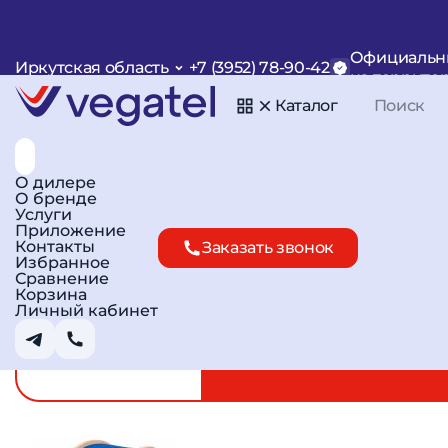
Главная
Каталог
Кабель
Кабель 10D-FB
Официальн
Иркутская область
+7 (3952) 78-90-42
Кабель коаксиальны
на террито
Каталог
Арт. R11172
Сравнить
В избранное
О дилере
О бренде
Услуги
Приложение
Контакты
Заказать звонок
Избранное
Сравнение
Корзина
Личный кабинет